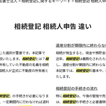
法書士法人
>
相続登記に関するキーワード
>
相続登記 相続人申
相続登記 相続人申告 違い
遺産分割が期限内に終わらな
じた選択が重要です。本記事で
相続が発生すると、現金や預貯金
説いたします。
相続登記
とは？
相
近年、
相続登記
は義務化されたた
所有していた不動産の名義を相続
し、遺産分割が期限内に終わらな
相続人が正式に不動産の所有者と
本記事では、
相続登記
の基本や、
たします。
相続登記の手続きの流れ
続登記
」の手続きが必要になりま
特に
相続登記
は、今後の管理や売
、一定期間内に行わなければ過料
は、
相続登記
の手続きと必要書類