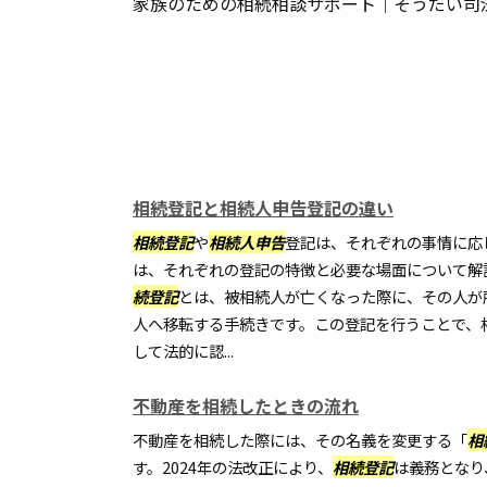
家族のための相続相談サポート｜そうだい司
相続登記と相続人申告登記の違い
相続登記
や
相続人申告
登記は、それぞれの事情に応
は、それぞれの登記の特徴と必要な場面について解
続登記
とは、被相続人が亡くなった際に、その人が
人へ移転する手続きです。この登記を行うことで、
して法的に認...
不動産を相続したときの流れ
不動産を相続した際には、その名義を変更する「
相
す。2024年の法改正により、
相続登記
は義務となり