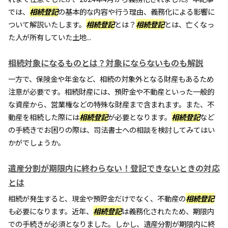
では、
相続登記
の基本的な内容や行う理由、義務化による影響に
ついて解説いたします。
相続登記
とは？
相続登記
とは、亡くなっ
た人が所有していた土地...
相続対象になるものとは？対象にならないものも解説
一方で、保険金や年金など、相続の対象外となる財産もあるため
注意が必要です。相続財産には、預貯金や不動産といった一般的
な資産から、営業権などの特殊な財産まで含まれます。また、不
動産を相続した際には
相続登記
が必要となります。
相続登記
など
の手続きでお困りの際は、司法書士への相談を検討してみてはい
かがでしょうか。
遺産分割が期限内に終わらない！登記できないときの対応
とは
相続が発生すると、現金や預貯金だけでなく、不動産の
相続登記
も必要になります。近年、
相続登記
は義務化されたため、期限内
での手続きが必須となりました。しかし、遺産分割が期限内に終