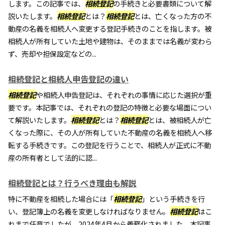
します。この記事では、
相続登記
の手続きと必要書類について解
説いたします。
相続登記
とは？
相続登記
とは、亡くなった方の不
動産の名義を相続人へ変更する登記手続きのことを指します。被
相続人が所有していた土地や建物は、そのままでは名義が変わら
ず、売却や担保設定などの...
相続登記と相続人申告登記の違い
相続登記
や相続人申告登記は、それぞれの事情に応じた選択が重
要です。本記事では、それぞれの登記の特徴と必要な場面につい
て解説いたします。
相続登記
とは？
相続登記
とは、被相続人が亡
くなった際に、その人が所有していた不動産の名義を相続人へ移
転する手続きです。この登記を行うことで、相続人が正式に不動
産の所有者として法的に認...
相続登記とは？行うべき理由も解説
特に不動産を相続した場合には「
相続登記
」という手続きを行
い、登記簿上の名義を変更しなければなりません。
相続登記
はこ
れまで任意でしたが、2024年4月から義務化されました。本記事