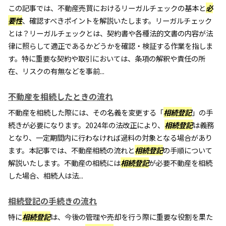
この記事では、不動産売買におけるリーガルチェックの基本と
必
要性
、確認すべきポイントを解説いたします。リーガルチェック
とは？リーガルチェックとは、契約書や各種法的文書の内容が法
律に照らして適正であるかどうかを確認・検証する作業を指しま
す。特に重要な契約や取引においては、条項の解釈や責任の所
在、リスクの有無などを事前...
不動産を相続したときの流れ
不動産を相続した際には、その名義を変更する「
相続登記
」の手
続きが必要になります。2024年の法改正により、
相続登記
は義務
となり、一定期間内に行わなければ過料の対象となる場合があり
ます。本記事では、不動産相続の流れと
相続登記
の手順について
解説いたします。不動産の相続には
相続登記
が必要不動産を相続
した場合、相続人は法...
相続登記の手続きの流れ
特に
相続登記
は、今後の管理や売却を行う際に重要な役割を果た